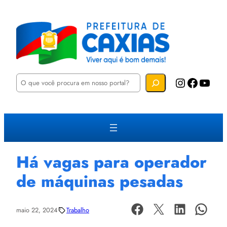
P
Instagram
Facebook
YouTube
e
s
q
u
i
s
a
r
Há vagas para operador
de máquinas pesadas
maio 22, 2024
Trabalho