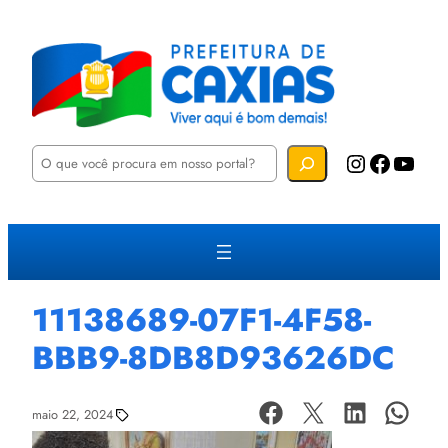
P
Instagram
Facebook
YouTube
e
s
q
u
i
s
a
r
11138689-07F1-4F58-
BBB9-8DB8D93626DC
maio 22, 2024