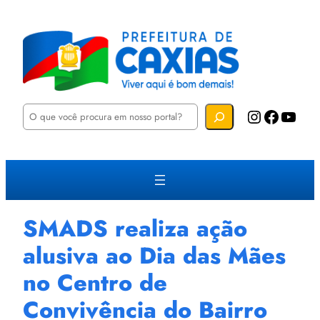
P
Instagram
Facebook
YouTube
e
s
q
u
i
s
a
r
SMADS realiza ação
alusiva ao Dia das Mães
no Centro de
Convivência do Bairro