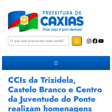
P
Instagram
Facebook
YouTube
e
s
q
u
i
s
a
r
CCIs da Trizidela,
Castelo Branco e Centro
da Juventude do Ponte
realizam homenagens