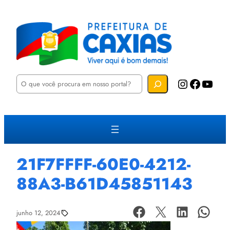
P
Instagram
Facebook
YouTube
e
s
q
u
i
s
a
r
21F7FFFF-60E0-4212-
88A3-B61D45851143
junho 12, 2024