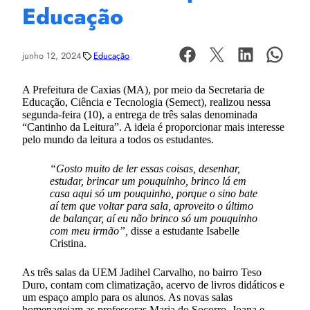
Educação
junho 12, 2024
Educação
A Prefeitura de Caxias (MA), por meio da Secretaria de
Educação, Ciência e Tecnologia (Semect), realizou nessa
segunda-feira (10), a entrega de três salas denominada
“Cantinho da Leitura”. A ideia é proporcionar mais interesse
pelo mundo da leitura a todos os estudantes.
“Gosto muito de ler essas coisas, desenhar,
estudar, brincar um pouquinho, brinco lá em
casa aqui só um pouquinho, porque o sino bate
aí tem que voltar para sala, aproveito o último
de balançar, aí eu não brinco só um pouquinho
com meu irmão”,
disse a estudante Isabelle
Cristina.
As três salas da UEM Jadihel Carvalho, no bairro Teso
Duro, contam com climatização, acervo de livros didáticos e
um espaço amplo para os alunos. As novas salas
homenageiam as professoras Maria do Socorro, Joana e