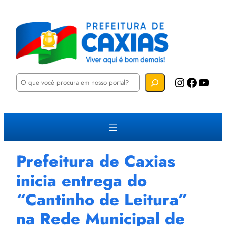
P
Instagram
Facebook
YouTube
e
s
q
u
i
s
a
r
Prefeitura de Caxias
inicia entrega do
“Cantinho de Leitura”
na Rede Municipal de