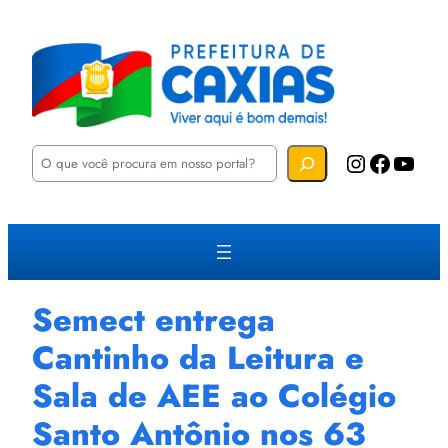
P
Instagram
Facebook
YouTube
e
s
q
u
i
s
a
r
Semect entrega
Cantinho da Leitura e
Sala de AEE ao Colégio
Santo Antônio nos 63