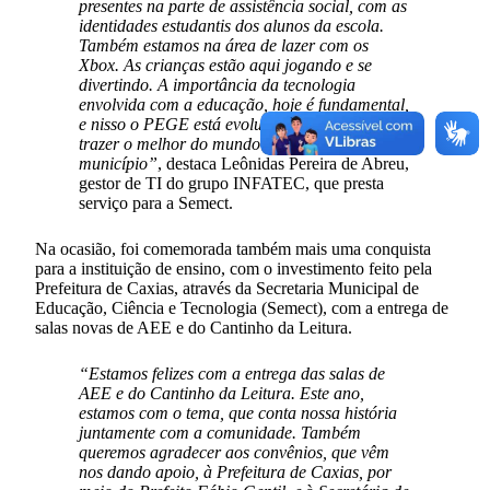
presentes na parte de assistência social, com as
identidades estudantis dos alunos da escola.
Também estamos na área de lazer com os
Xbox. As crianças estão aqui jogando e se
divertindo. A importância da tecnologia
envolvida com a educação, hoje é fundamental,
e nisso o PEGE está evoluindo bastante para
trazer o melhor do mundo da tecnologia para o
município”
, destaca Leônidas Pereira de Abreu,
gestor de TI do grupo INFATEC, que presta
serviço para a Semect.
Na ocasião, foi comemorada também mais uma conquista
para a instituição de ensino, com o investimento feito pela
Prefeitura de Caxias, através da Secretaria Municipal de
Educação, Ciência e Tecnologia (Semect), com a entrega de
salas novas de AEE e do Cantinho da Leitura.
“Estamos felizes com a entrega das salas de
AEE e do Cantinho da Leitura. Este ano,
estamos com o tema, que conta nossa história
juntamente com a comunidade. Também
queremos agradecer aos convênios, que vêm
nos dando apoio, à Prefeitura de Caxias, por