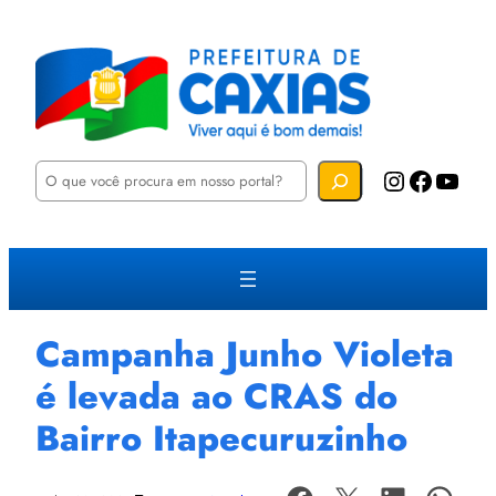
P
Instagram
Facebook
YouTube
e
s
q
u
i
s
a
r
Campanha Junho Violeta
é levada ao CRAS do
Bairro Itapecuruzinho