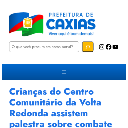
P
Instagram
Facebook
YouTube
e
s
q
u
i
s
a
r
Crianças do Centro
Comunitário da Volta
Redonda assistem
palestra sobre combate