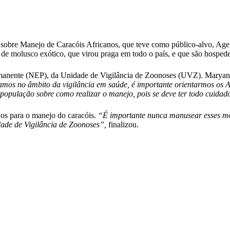
ação sobre Manejo de Caracóis Africanos, que teve como público-alvo, 
de molusco exótico, que virou praga em todo o país, e que são hosped
rmanente (NEP), da Unidade de Vigilância de Zoonoses (UVZ). Marya
mos no âmbito da vigilância em saúde, é importante orientarmos os 
 população sobre como realizar o manejo, pois se deve ter todo cuidad
dos para o manejo do caracóis.
“É importante nunca manusear esses mol
dade de Vigilância de Zoonoses”,
finalizou.