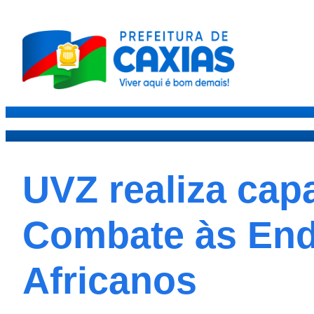
Caxias
Governo
Secre
UVZ realiza cap
Combate às End
Africanos