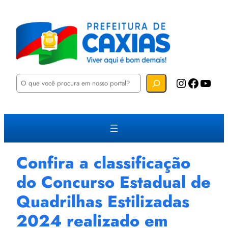
P
Instagram
Facebook
YouTube
e
s
q
u
i
s
a
r
Confira a classificação
do Concurso Estadual de
Quadrilhas Estilizadas
2024 realizado em