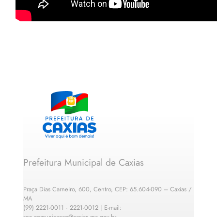
Prefeitura Municipal de Caxias
Praça Dias Carneiro, 600, Centro, CEP: 65.604-090 – Caxias /
MA
(99) 2221-0011 · 2221-0012 | E-mail:
sec.comunicacao@caxias.ma.gov.br