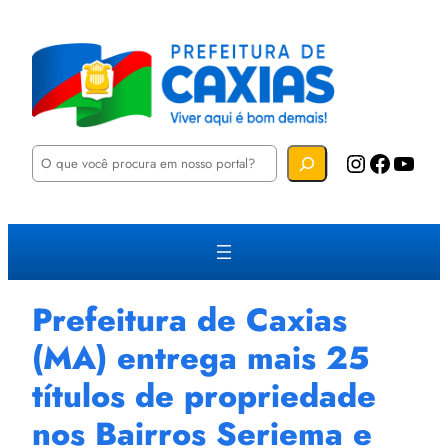
P
Instagram
Facebook
YouTube
e
s
q
u
i
s
a
r
Prefeitura de Caxias
(MA) entrega mais 25
títulos de propriedade
nos Bairros Seriema e