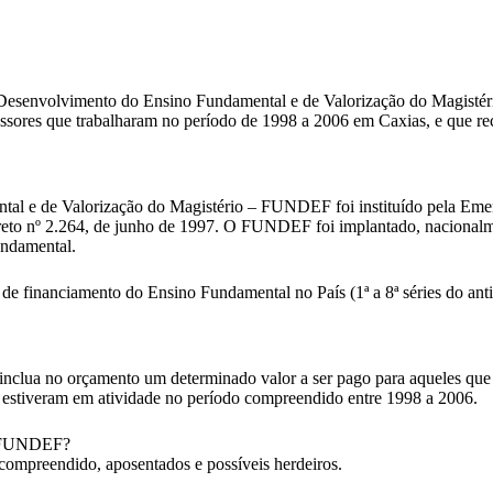
esenvolvimento do Ensino Fundamental e de Valorização do Magistério
professores que trabalharam no período de 1998 a 2006 em Caxias, e q
 e de Valorização do Magistério – FUNDEF foi instituído pela Emend
reto nº 2.264, de junho de 1997. O FUNDEF foi implantado, nacionalme
undamental.
financiamento do Ensino Fundamental no País (1ª a 8ª séries do antigo
ro inclua no orçamento um determinado valor a ser pago para aqueles q
 estiveram em atividade no período compreendido entre 1998 a 2006.
FUNDEF?
 compreendido, aposentados e possíveis herdeiros.