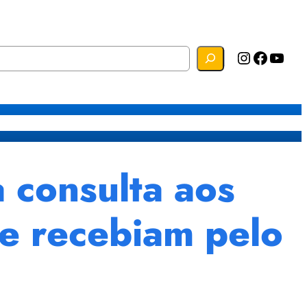
Instagram
Facebook
YouTube
s
Mapa do Site
Webmail
a consulta aos
ue recebiam pelo