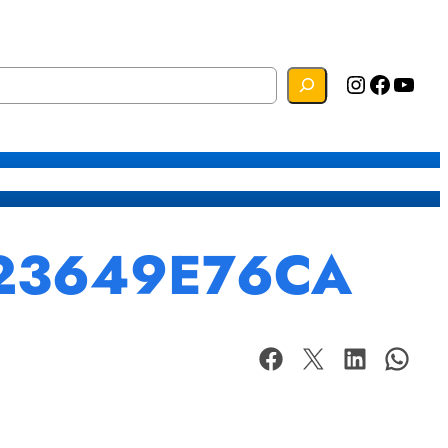
Instagram
Facebook
YouTube
s
Mapa do Site
Webmail
523649E76CA