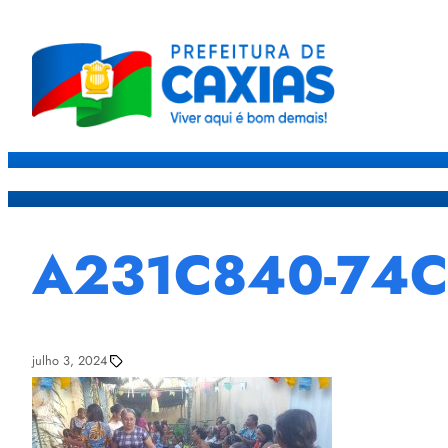
Caxias
Governo
Sec
A231C840-74C
julho 3, 2024