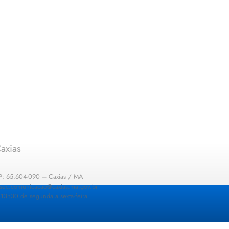
axias
EP: 65.604-090 – Caxias / MA
: sec.comunicacao@caxias.ma.gov.br
13h30 de segunda a sexta-feira