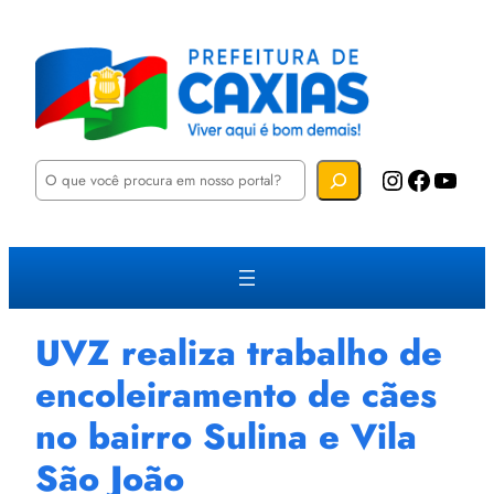
P
Instagram
Facebook
YouTube
e
s
q
u
i
s
a
r
UVZ realiza trabalho de
encoleiramento de cães
no bairro Sulina e Vila
São João