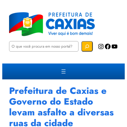
P
Instagram
Facebook
YouTube
e
s
q
u
i
s
a
r
Prefeitura de Caxias e
Governo do Estado
levam asfalto a diversas
ruas da cidade