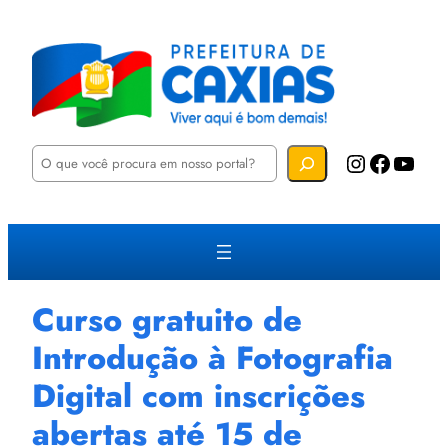
P
Instagram
Facebook
YouTube
e
s
q
u
i
s
a
r
Curso gratuito de
Introdução à Fotografia
Digital com inscrições
abertas até 15 de