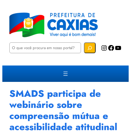
P
Instagram
Facebook
YouTube
e
s
q
u
i
s
a
r
SMADS participa de
webinário sobre
compreensão mútua e
acessibilidade atitudinal