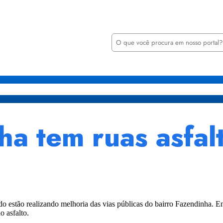
P
e
s
q
u
i
retarias
Órgãos
Transparência
Minha Casa Minha Vida
Notícia
s
a
r
ha tem ruas asfal
o estão realizando melhoria das vias públicas do bairro Fazendinha. 
o asfalto.