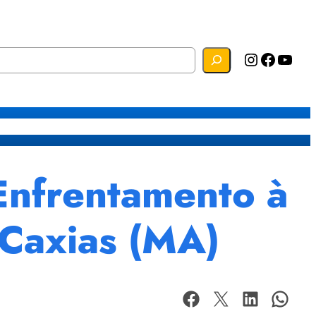
Instagram
Facebook
YouTube
s
Mapa do Site
Webmail
 Enfrentamento à
 Caxias (MA)