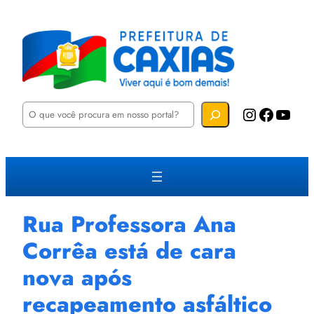
P
Instagram
Facebook
YouTube
e
s
q
u
i
s
a
r
Rua Professora Ana
Corrêa está de cara
nova após
recapeamento asfáltico