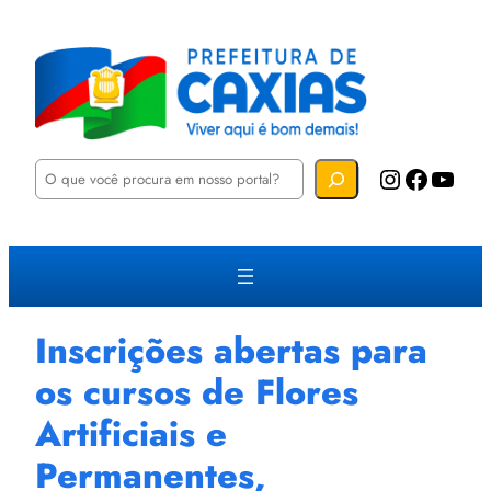
P
Instagram
Facebook
YouTube
e
s
q
u
i
s
a
r
Inscrições abertas para
os cursos de Flores
Artificiais e
Permanentes,