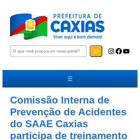
P
Instagram
Facebook
YouTube
e
s
q
u
i
s
a
r
Comissão Interna de
Prevenção de Acidentes
do SAAE Caxias
participa de treinamento