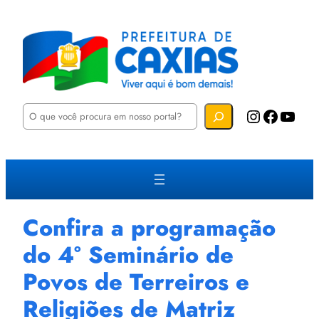
P
Instagram
Facebook
YouTube
e
s
q
u
i
s
a
r
Confira a programação
do 4° Seminário de
Povos de Terreiros e
Religiões de Matriz