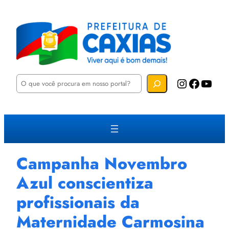
P
Instagram
Facebook
YouTube
e
s
q
u
i
s
a
r
Campanha Novembro
Azul conscientiza
profissionais da
Maternidade Carmosina