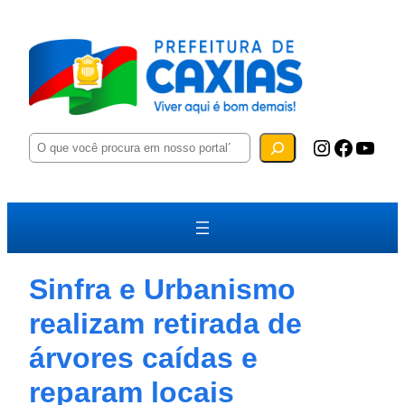
P
Instagram
Facebook
YouTube
e
s
q
u
i
s
a
r
Sinfra e Urbanismo
realizam retirada de
árvores caídas e
reparam locais