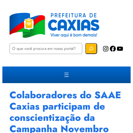
P
Instagram
Facebook
YouTube
e
s
q
u
i
s
a
r
Colaboradores do SAAE
Caxias participam de
conscientização da
Campanha Novembro