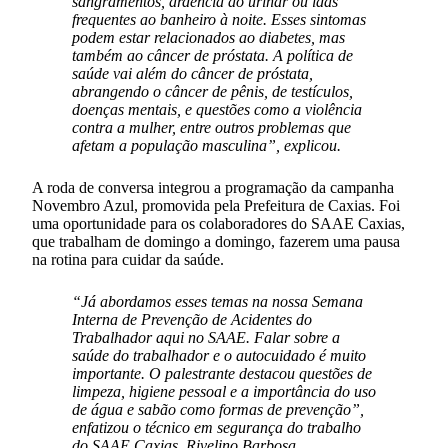
sangramentos, ardência ao urinar ou idas
frequentes ao banheiro à noite. Esses sintomas
podem estar relacionados ao diabetes, mas
também ao câncer de próstata. A política de
saúde vai além do câncer de próstata,
abrangendo o câncer de pênis, de testículos,
doenças mentais, e questões como a violência
contra a mulher, entre outros problemas que
afetam a população masculina”, explicou.
A roda de conversa integrou a programação da campanha
Novembro Azul, promovida pela Prefeitura de Caxias. Foi
uma oportunidade para os colaboradores do SAAE Caxias,
que trabalham de domingo a domingo, fazerem uma pausa
na rotina para cuidar da saúde.
“Já abordamos esses temas na nossa Semana
Interna de Prevenção de Acidentes do
Trabalhador aqui no SAAE. Falar sobre a
saúde do trabalhador e o autocuidado é muito
importante. O palestrante destacou questões de
limpeza, higiene pessoal e a importância do uso
de água e sabão como formas de prevenção”,
enfatizou o técnico em segurança do trabalho
do SAAE Caxias, Rivelino Barbosa.