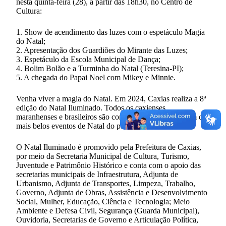
nesta quinta-feira (28), a partir das 18h30, no Centro de
Cultura:
1. Show de acendimento das luzes com o espetáculo Magia
do Natal;
2. Apresentação dos Guardiões do Mirante das Luzes;
3. Espetáculo da Escola Municipal de Dança;
4. Bolim Bolão e a Turminha do Natal (Teresina-PI);
5. A chegada do Papai Noel com Mikey e Minnie.
Venha viver a magia do Natal. Em 2024, Caxias realiza a 8ª
edição do Natal Iluminado. Todos os caxienses,
maranhenses e brasileiros são convidados a prestigiar um dos
mais belos eventos de Natal do país.
O Natal Iluminado é promovido pela Prefeitura de Caxias,
por meio da Secretaria Municipal de Cultura, Turismo,
Juventude e Patrimônio Histórico e conta com o apoio das
secretarias municipais de Infraestrutura, Adjunta de
Urbanismo, Adjunta de Transportes, Limpeza, Trabalho,
Governo, Adjunta de Obras, Assistência e Desenvolvimento
Social, Mulher, Educação, Ciência e Tecnologia; Meio
Ambiente e Defesa Civil, Segurança (Guarda Municipal),
Ouvidoria, Secretarias de Governo e Articulação Política,