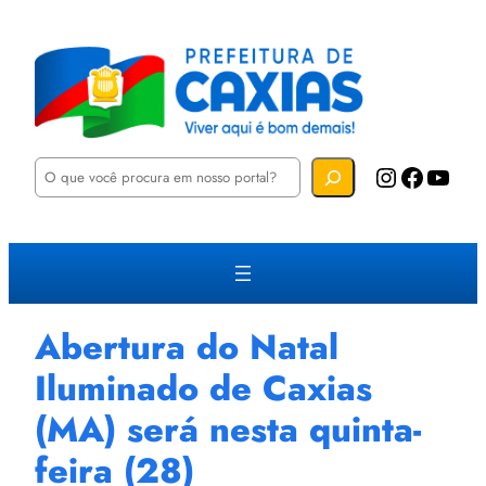
P
Instagram
Facebook
YouTube
e
s
q
u
i
s
a
r
Abertura do Natal
Iluminado de Caxias
(MA) será nesta quinta-
feira (28)