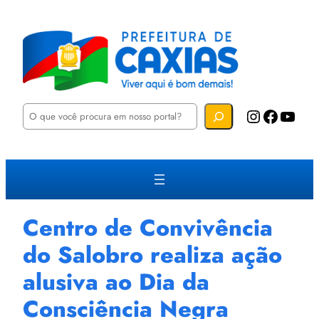
P
Instagram
Facebook
YouTube
e
s
q
u
i
s
a
r
Centro de Convivência
do Salobro realiza ação
alusiva ao Dia da
Consciência Negra