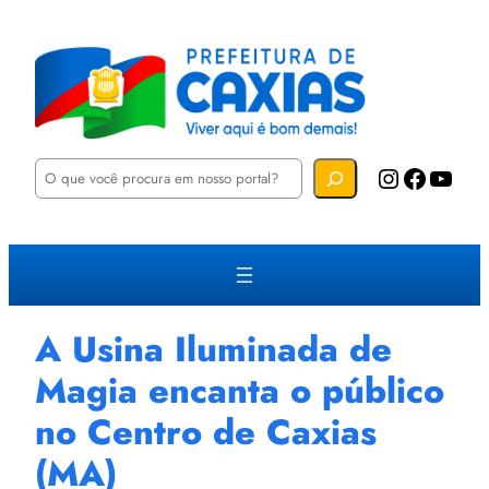
P
Instagram
Facebook
YouTube
e
s
q
u
i
s
a
r
A Usina Iluminada de
Magia encanta o público
no Centro de Caxias
(MA)