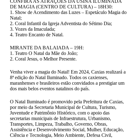
CONFIRA AS ATRAÇÕES DA USINA ILUMINADA
DE MAGIA (CENTRO DE CULTURA) – 18H30:
1. Show de Acendimento das Luzes – Espetáculo Magia do
Natal;
2. Coral Infantil da Igreja Adventista do Sétimo Dia;
3. Vozes da Imaculada;
4. Teatro Encanto de Natal.
MIRANTE DA BALAIADA – 19H:
1. Teatro O Natal da Mãe do João;
2. Coral Jesus, o Melhor Presente.
Venha viver a magia do Natal! Em 2024, Caxias realizará a
8ª edição do Natal Iluminado. Todos os caxienses,
maranhenses e brasileiros estão convidados a prestigiar um
dos mais belos eventos natalinos do país.
O Natal Iluminado é promovido pela Prefeitura de Caxias,
por meio da Secretaria Municipal de Cultura, Turismo,
Juventude e Patrimônio Histórico, com o apoio das
secretarias municipais de Infraestrutura, Urbanismo,
Transportes, Limpeza, Trabalho, Governo, Obras,
Assistência e Desenvolvimento Social, Mulher, Educação,
Ciência e Tecnologia, Meio Ambiente, Defesa Civil,