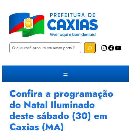
P
Instagram
Facebook
YouTube
e
s
q
u
i
s
a
r
Confira a programação
do Natal Iluminado
deste sábado (30) em
Caxias (MA)