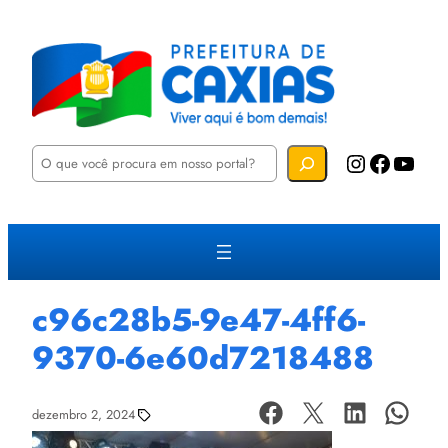
P
Instagram
Facebook
YouTube
e
s
q
u
i
s
a
r
c96c28b5-9e47-4ff6-
9370-6e60d7218488
dezembro 2, 2024