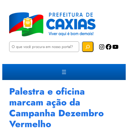
P
Instagram
Facebook
YouTube
e
s
q
u
i
s
a
r
Palestra e oficina
marcam ação da
Campanha Dezembro
Vermelho