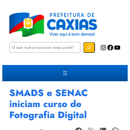
P
Instagram
Facebook
YouTube
e
s
q
u
i
s
a
r
SMADS e SENAC
iniciam curso de
Fotografia Digital