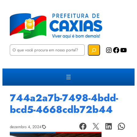
P
Instagram
Facebook
YouTube
e
s
q
u
i
s
a
r
744a2a7b-7498-4bdd-
bcd5-4668cdb72b44
dezembro 4, 2024