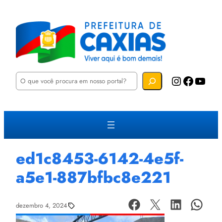
P
Instagram
Facebook
YouTube
e
s
q
u
i
s
a
r
ed1c8453-6142-4e5f-
a5e1-887bfbc8e221
dezembro 4, 2024