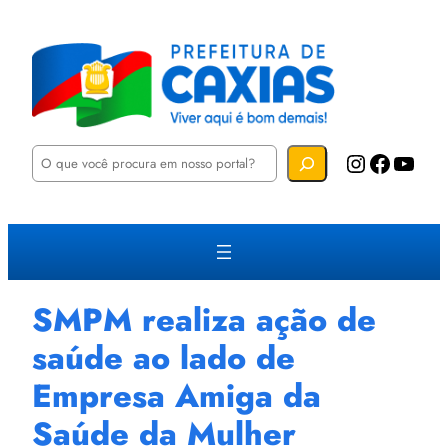
P
Instagram
Facebook
YouTube
e
s
q
u
i
s
a
r
SMPM realiza ação de
saúde ao lado de
Empresa Amiga da
Saúde da Mulher