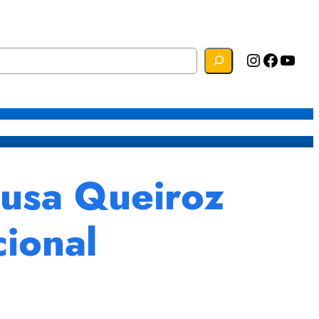
Instagram
Facebook
YouTube
s
Mapa do Site
Webmail
ousa Queiroz
cional