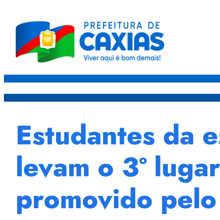
Caxias
Governo
Sec
Estudantes da e
levam o 3º luga
promovido pel