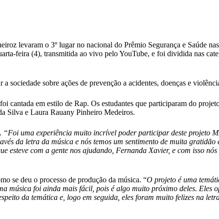
eiroz levaram o 3º lugar no nacional do Prêmio Segurança e Saúde nas
ta-feira (4), transmitida ao vivo pelo YouTube, e foi dividida nas cat
 a sociedade sobre ações de prevenção a acidentes, doenças e violência
oi cantada em estilo de Rap. Os estudantes que participaram do projet
a Silva e Laura Rauany Pinheiro Medeiros.
o.
“Foi uma experiência muito incrível poder participar deste projeto
avés da letra da música e nós temos um sentimento de muita gratidão 
que esteve com a gente nos ajudando, Fernanda Xavier, e com isso nós 
como se deu o processo de produção da música. “
O projeto é uma temáti
a música foi ainda mais fácil, pois é algo muito próximo deles. Eles o
peito da temática e, logo em seguida, eles foram muito felizes na letr