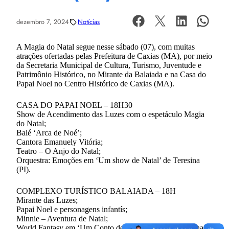
dezembro 7, 2024
Notícias
A Magia do Natal segue nesse sábado (07), com muitas
atrações ofertadas pelas Prefeitura de Caxias (MA), por meio
da Secretaria Municipal de Cultura, Turismo, Juventude e
Patrimônio Histórico, no Mirante da Balaiada e na Casa do
Papai Noel no Centro Histórico de Caxias (MA).
CASA DO PAPAI NOEL – 18H30
Show de Acendimento das Luzes com o espetáculo Magia
do Natal;
Balé ‘Arca de Noé’;
Cantora Emanuely Vitória;
Teatro – O Anjo do Natal;
Orquestra: Emoções em ‘Um show de Natal’ de Teresina
(PI).
COMPLEXO TURÍSTICO BALAIADA – 18H
Mirante das Luzes;
Papai Noel e personagens infantís;
Minnie – Aventura de Natal;
World Fantasy em ‘Um Conto de Natal Mágico’ (Teresina-