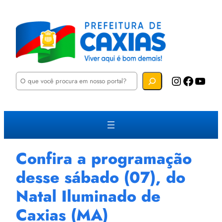
P
Instagram
Facebook
YouTube
e
s
q
u
i
s
a
r
Confira a programação
desse sábado (07), do
Natal Iluminado de
Caxias (MA)