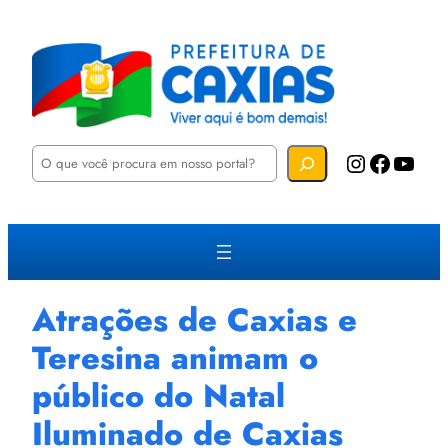
P
Instagram
Facebook
YouTube
e
s
q
u
i
s
a
r
Atrações de Caxias e
Teresina animam o
público do Natal
Iluminado de Caxias