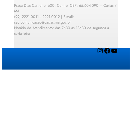
Praça Dias Carneiro, 600, Centro, CEP: 65.604-090 – Caxias /
MA
(99) 2221-0011 · 2221-0012 | E-mail:
sec.comunicacao@caxias.ma.gov.br
Horário de Atendimento: das 7h30 as 13h30 de segunda a
sexta-feira
Instagram
Facebook
YouTube