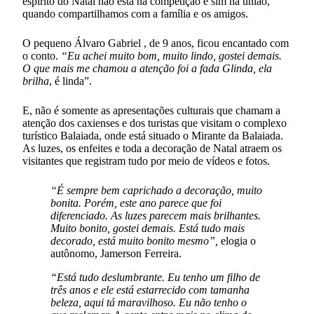
espírito do Natal não está na competição e sim na união,
quando compartilhamos com a família e os amigos.
O pequeno Álvaro Gabriel , de 9 anos, ficou encantado com
o conto.
“Eu achei muito bom, muito lindo, gostei demais.
O que mais me chamou a atenção foi a fada Glinda, ela
brilha
, é linda”.
E, não é somente as apresentações culturais que chamam a
atenção dos caxienses e dos turistas que visitam o complexo
turístico Balaiada, onde está situado o Mirante da Balaiada.
As luzes, os enfeites e toda a decoração de Natal atraem os
visitantes que registram tudo por meio de vídeos e fotos.
“É sempre bem caprichado a decoração, muito
bonita. Porém, este ano parece que foi
diferenciado. As luzes parecem mais brilhantes.
Muito bonito, gostei demais. Está tudo mais
decorado, está muito bonito mesmo”,
elogia o
autônomo, Jamerson Ferreira.
“Está tudo deslumbrante. Eu tenho um filho de
três anos e ele está estarrecido com tamanha
beleza, aqui tá maravilhoso. Eu não tenho o