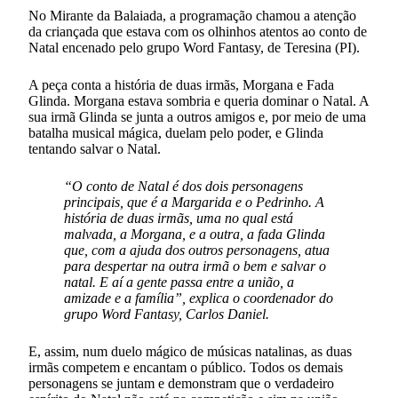
No Mirante da Balaiada, a programação chamou a atenção
da criançada que estava com os olhinhos atentos ao conto de
Natal encenado pelo grupo Word Fantasy, de Teresina (PI).
A peça conta a história de duas irmãs, Morgana e Fada
Glinda. Morgana estava sombria e queria dominar o Natal. A
sua irmã Glinda se junta a outros amigos e, por meio de uma
batalha musical mágica, duelam pelo poder, e Glinda
tentando salvar o Natal.
“O conto de Natal é dos dois personagens
principais, que é a Margarida e o Pedrinho. A
história de duas irmãs, uma no qual está
malvada, a Morgana, e a outra, a fada Glinda
que, com a ajuda dos outros personagens, atua
para despertar na outra irmã o bem e salvar o
natal. E aí a gente passa entre a união, a
amizade e a família”, explica o coordenador do
grupo Word Fantasy, Carlos Daniel.
E, assim, num duelo mágico de músicas natalinas, as duas
irmãs competem e encantam o público. Todos os demais
personagens se juntam e demonstram que o verdadeiro