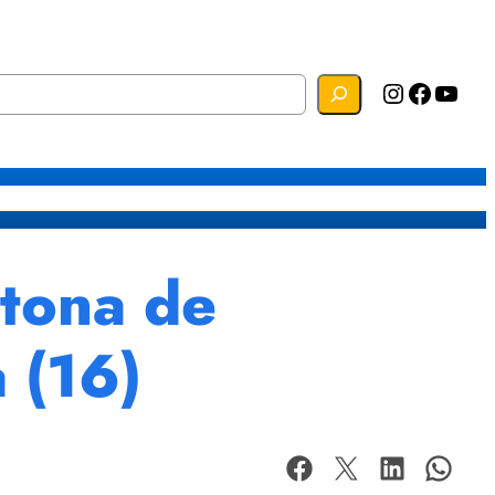
Instagram
Facebook
YouTube
s
Mapa do Site
Webmail
atona de
 (16)