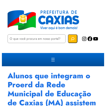
P
Instagram
Facebook
YouTube
e
s
q
u
i
s
a
r
Alunos que integram o
Proerd da Rede
Municipal de Educação
de Caxias (MA) assistem