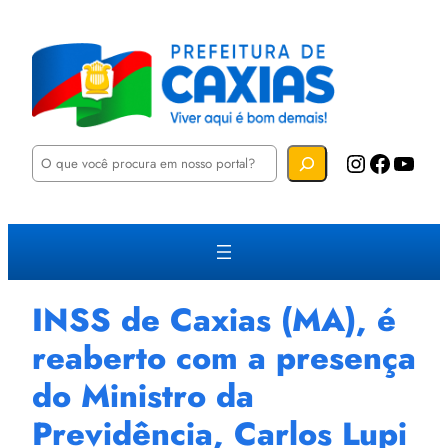
P
Instagram
Facebook
YouTube
e
s
q
u
i
s
a
r
INSS de Caxias (MA), é
reaberto com a presença
do Ministro da
Previdência, Carlos Lupi