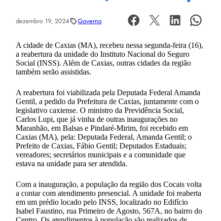
dezembro 19, 2024
Governo
A cidade de Caxias (MA), recebeu nessa segunda-feira (16),
a reabertura da unidade do Instituto Nacional do Seguro
Social (INSS). Além de Caxias, outras cidades da região
também serão assistidas.
A reabertura foi viabilizada pela Deputada Federal Amanda
Gentil, a pedido da Prefeitura de Caxias, juntamente com o
legislativo caxiense. O ministro da Previdência Social,
Carlos Lupi, que já vinha de outras inaugurações no
Maranhão, em Balsas e Pindaré-Mirim, foi recebido em
Caxias (MA), pela: Deputada Federal, Amanda Gentil; o
Prefeito de Caxias, Fábio Gentil; Deputados Estaduais;
vereadores; secretários municipais e a comunidade que
estava na unidade para ser atendida.
Com a inauguração, a população da região dos Cocais volta
a contar com atendimento presencial. A unidade foi reaberta
em um prédio locado pelo INSS, localizado no Edifício
Isabel Faustino, rua Primeiro de Agosto, 567A, no bairro do
Centro. Os atendimentos à população são realizados de