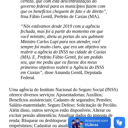
certeza, que com esta descentralização do
governo federal para os municípios fazem com
que os benefícios cheguem de fato e de direito”,
frisa Fábio Gentil, Prefeito de Caxias (MA).
“Nós estávamos desde 2019 com a agência
fechada, mas foi a partir do momento em que
você ministro, abriu as portas do seu gabinete
Ministro Carlos Lupi para nos atender, você
sempre foi muito claro, que era um objetivo seu
reabrir a agência do INSS na cidade de Caxias
(MA). E, Prefeito Fábio Gentil, foi um pedido
seu, que me pediu que eu fizesse dos meus
primeiros objetivos reabrir a Agência do INSS
em Caxias”
, disse Amanda Gentil, Deputada
Federal.
Uma agência do Instituto Nacional do Seguro Social (INSS)
oferece diversos serviços: Aposentadorias; Auxílios;
Benefícios assistenciais; Cadastro de segurados; Pensões;
Salário-maternidade; Seguro Defeso; Solicitação de Pecúlio.
Além disso, outros serviços estão disponíveis: Alterar ou
excluir pensão alimentícia; Atualizar dados do imposto de
renda; Bloquear ou desbloquear benefícios para
empréstimos; Cadastrar ou atualizar dependentes para