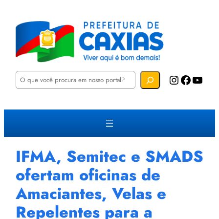
P
Instagram
Facebook
YouTube
e
s
q
u
i
s
a
r
IFMA, Semitec e SMADS
ofertam oficinas de
Amaciantes, Velas e
Repelentes para a