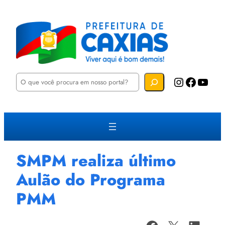
P
Instagram
Facebook
YouTube
e
s
q
u
i
s
a
r
SMPM realiza último
Aulão do Programa
PMM