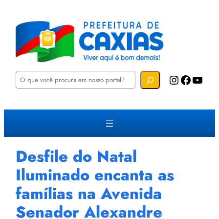
P
Instagram
Facebook
YouTube
e
s
q
u
i
s
a
r
Desfile do Natal
Iluminado encanta as
famílias na Avenida
Senador Alexandre