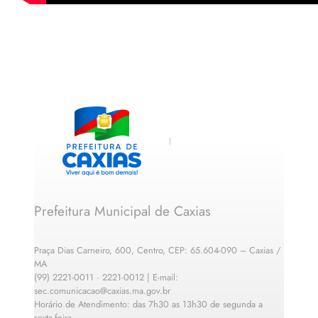
Prefeitura Municipal de Caxias
Praça Dias Carneiro, 600, Centro, CEP: 65.604-090 – Caxias /
MA
(99) 2221-0011 · 2221-0012 | E-mail:
sec.comunicacao@caxias.ma.gov.br
Horário de Atendimento: das 7h30 as 13h30 de segunda a
sexta-feira