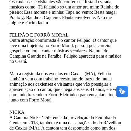
Os caxienses e visitantes vão conferir na festa da virada,
músicas como: Tá faltando só um amor pra mim; Rainha do
piseiro; Essa morena é minha; Tapa no vento; Besta maga;
Ponto g; Bandida; Cajueiro; Flauta envolvente; Não me
julgue e Facim facim.
FELIPÃO E FORRÓ MORAL
Outra atração confirmada é o cantor Felipão. O cantor que
teve uma trajetória no Forró Moral, passou pela carreira
gospel e voltou a cantar músicas seculares. Natural de
Campina Grande na Paraíba, Felipão apareceu para a música
no Ceará.
Marca registrada dos eventos em Caxias (MA), Felipão
também vem com trabalho reestruturado trazendo muita
animação aos caxienses e visitantes que vão prestigiar a
apresentação do cantor, que chega aos seus 41 anos, ele vem
com tudo trazendo o Forró Eletrônico para encantar a todos
junto com Forró Moral.
NICKA
A Cantora Nicka ‘Diferenciada’, revelação da Feirinha da
Gente em 2018, também é uma das atrações do do Réveillon
de Caxias (MA). A cantora tem despontado como um dos