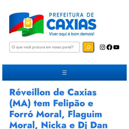
P
Instagram
Facebook
YouTube
e
s
q
u
i
s
a
r
Réveillon de Caxias
(MA) tem Felipão e
Forró Moral, Flaguim
Moral, Nicka e Dj Dan