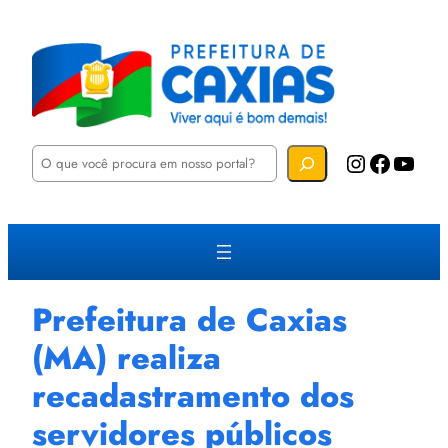
P
Instagram
Facebook
YouTube
e
s
q
u
i
s
a
r
Prefeitura de Caxias
(MA) realiza
recadastramento dos
servidores públicos