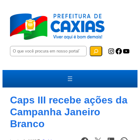
P
Instagram
Facebook
YouTube
e
s
q
u
i
s
a
r
Caps III recebe ações da
Campanha Janeiro
Branco