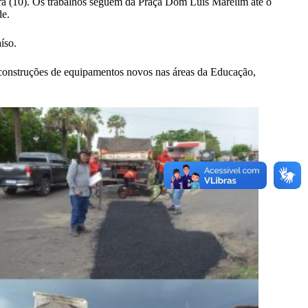
ra (10). Os trabalhos seguem da Praça Dom Luís Marelim até o
de.
íso.
 construções de equipamentos novos nas áreas da Educação,