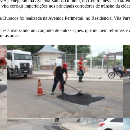
(MA), chegaram na Avenida Santos Dumont, no Centro, nessa sexta-fei
isa corrigir imperfeições nos principais corredores de trânsito da cida
-Buracos foi realizada na Avenida Perimetral, no Residencial Vila Para
o está realizando um conjunto de outras ações, que incluem reformas e
utras áreas.