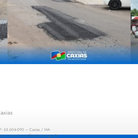
axias
EP: 65.604-090 – Caxias / MA
: sec.comunicacao@caxias.ma.gov.br