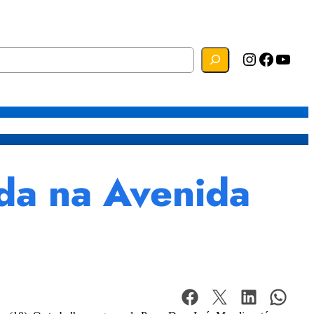
Instagram
Facebook
YouTube
s
Mapa do Site
Webmail
da na Avenida